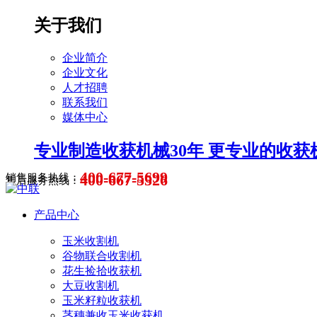
关于我们
企业简介
企业文化
人才招聘
联系我们
媒体中心
专业制造收获机械30年 更专业的收获
400-677-5699
400-667-5526
销售服务热线：
售后服务热线：
产品中心
玉米收割机
谷物联合收割机
花生捡拾收获机
大豆收割机
玉米籽粒收获机
茎穗兼收玉米收获机