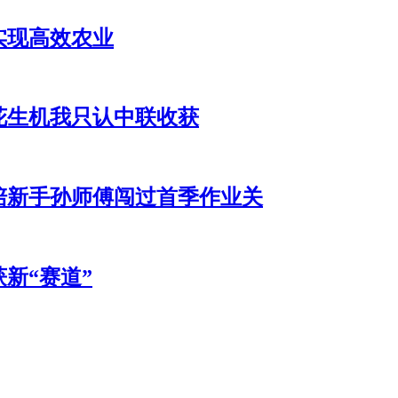
实现高效农业
花生机我只认中联收获
机陪新手孙师傅闯过首季作业关
新“赛道”