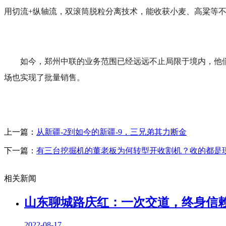
用切流+纵轴流，双滚筒脱粒分离技术，能收获小麦、高粱等
如今，郑州中联的业务范围已经远远不止局限于境内，他
场也实现了批量销售。
上一篇：
从新疆-2到如今的新疆-9，三兄弟其力断金
下一篇：
有三台挖掘机的董老板为何转型开收割机？收的都是
相关新闻
山东聊城路庆红：一次交道，终身信
2022-08-17