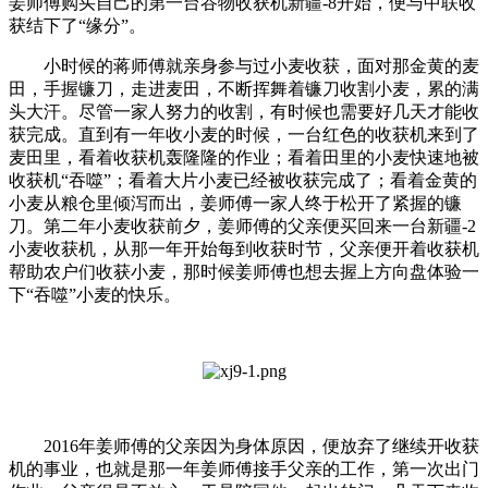
姜师傅购买自己的第一台谷物收获机新疆-8开始，便与中联收
获结下了“缘分”。
小时候的蒋师傅就亲身参与过小麦收获，面对那金黄的麦
田，手握镰刀，走进麦田，不断挥舞着镰刀收割小麦，累的满
头大汗。尽管一家人努力的收割，有时候也需要好几天才能收
获完成。直到有一年收小麦的时候，一台红色的收获机来到了
麦田里，看着收获机轰隆隆的作业；看着田里的小麦快速地被
收获机“吞噬”；看着大片小麦已经被收获完成了；看着金黄的
小麦从粮仓里倾泻而出，姜师傅一家人终于松开了紧握的镰
刀。第二年小麦收获前夕，姜师傅的父亲便买回来一台新疆-2
小麦收获机，从那一年开始每到收获时节，父亲便开着收获机
帮助农户们收获小麦，那时候姜师傅也想去握上方向盘体验一
下“吞噬”小麦的快乐。
2016年姜师傅的父亲因为身体原因，便放弃了继续开收获
机的事业，也就是那一年姜师傅接手父亲的工作，第一次出门