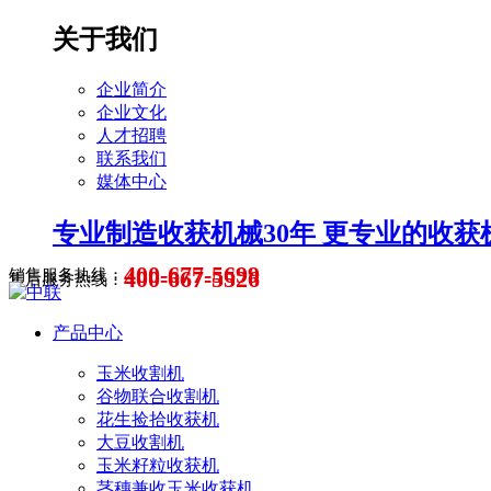
关于我们
企业简介
企业文化
人才招聘
联系我们
媒体中心
专业制造收获机械30年 更专业的收获
400-677-5699
400-667-5526
销售服务热线：
售后服务热线：
产品中心
玉米收割机
谷物联合收割机
花生捡拾收获机
大豆收割机
玉米籽粒收获机
茎穗兼收玉米收获机