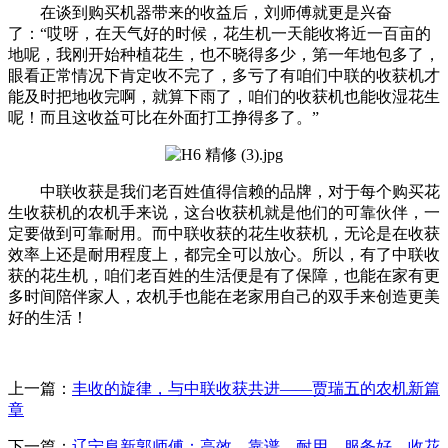
在谈到购买机器带来的收益后，刘师傅就更是兴奋
了：“哎呀，在天气好的时候，花生机一天能收将近一百亩的
地呢，我刚开始种植花生，也不晓得多少，第一年地包多了，
眼看正常情况下肯定收不完了，多亏了有咱们中联的收获机才
能及时把地收完啊，就算下雨了，咱们的收获机也能收湿花生
呢！而且这收益可比在外面打工挣得多了。”
中联收获是我们老百姓值得信赖的品牌，对于每个购买花
生收获机的农机手来说，这台收获机就是他们的可靠伙伴，一
定要做到可靠耐用。而中联收获的花生收获机，无论是在收获
效率上还是耐用程度上，都完全可以放心。所以，有了中联收
获的花生机，咱们老百姓的生活便是有了保障，也能在家有更
多时间陪伴家人，农机手也能在老家用自己的双手来创造更美
好的生活！
上一篇：
丰收的旋律，与中联收获共进——贾瑞五的农机新篇
章
下一篇：
辽宁阜新郭师傅：高效、靠谱、耐用、服务好，收花