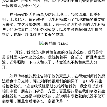
乡从事花生产业相关的工作。我们今天的主角刘会勇便是这样
一位选择返乡创业的人。
在河南省尉氏县南昌乡这片土地上，气候温和、四季分
明，土壤肥沃、适宜耕作，花生种植成为了当地农民的重要收
入来源。在这片富饶的土地上，有一位名叫刘会勇的花生种植
户，他凭借着自己的勤劳和智慧，以及中联收获H6花生机的
帮助，在花生领域取得了显著的成绩。
“一开始，我也没想到种植花生的收益这么好，我只是常
常听村里人讲怎么怎么好。我就想着买一台试试，而且离家里
近，还能照顾一下老人和孩子，毕竟谁也不想和家里人分
开。”
刘师傅将他的想法告诉了他的家里人，在得知刘师傅的想
法后也十分支持，所以刘师傅很顺利的购买了一台H6型花生
拾捡收获机。“这台收获机是朋友推荐给我的，我之所以选择
咱们中联，朋友的口碑是一方面，更重要的是在我们乡收花生
的机器基本上都是中联收获的，这说明中联收获的机器不仅可
靠耐用，而且售后服务也一定很优秀！”