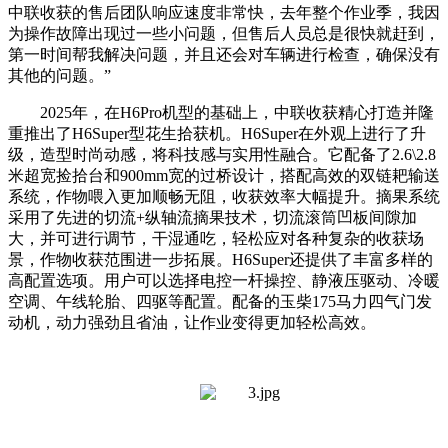
中联收获的售后团队响应速度非常快，去年整个作业季，我因
为操作故障出现过一些小问题，但售后人员总是很快就赶到，
第一时间帮我解决问题，并且还会对车辆进行检查，确保没有
其他的问题。”
2025年，在H6Pro机型的基础上，中联收获精心打造并隆
重推出了H6Super型花生拾获机。H6Super在外观上进行了升
级，造型时尚动感，将科技感与实用性融合。它配备了2.6\2.8
米超宽捡拾台和900mm宽的过桥设计，搭配高效的双链耙输送
系统，作物喂入更加顺畅无阻，收获效率大幅提升。摘果系统
采用了先进的切流+纵轴流摘果技术，切流滚筒凹板间隙加
大，并可进行调节，干湿通吃，轻松应对各种复杂的收获场
景，作物收获范围进一步拓展。H6Super还提供了丰富多样的
高配置选项。用户可以选择电控一杆操控、静液压驱动、冷暖
空调、午线轮胎、四驱等配置。配备的玉柴175马力四气门发
动机，动力强劲且省油，让作业变得更加轻松高效。