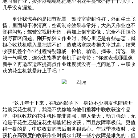
地向前作业，捡拾器稳稳地把地里的花生蔓“吃”得干干净净，
几乎没有漏捡。
更让我惊喜的是细节配置：驾驶室密封性好，外面尘土飞
扬，里面却干净清爽，空调制冷效果非常好，大热天作业也不
觉得闷热；驾驶室视野开阔，再加上倒车影像，完全不用担心
视野盲区问题。刚开始独立作业时，我心里还是有些忐忑，就
担心收获机喂入量把握不好，造成堵塞或者损失率过高，结果
收获机整个作业过程特别流畅，捡拾、输送、摘果、清选、装
箱一气呵成，连旁边指导的老机手都夸赞：“你这表现哪里像
新手？再适应适应提高点作业速度就没有一点问题了，中联收
获的花生机就是好上手吧！”
“这几年干下来，在我的影响下，身边不少朋友也陆续开
始购买花生机了，我毫不犹豫地向他们推荐中联收获这个品
牌。中联收获的花生机性能非常强，喂入量大，动力强劲，无
论是干花生还是湿花生都能轻松收获，而且故障率极低。更值
得一提的是，中联收获的售后服务很贴心。作业季抢收时，收
获机在高强度的收获作业时偶尔出现一些小故障是难免的，但