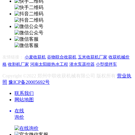
友情链接：
小麦收获机
谷物联合收获机
玉米收获机厂家
收获机械价
格
收割机厂家
河南太阳能热水工程
潜水泵遥控器
小型搅拌车
Copyright ©2022 郑州中联收获机械有限公司 版权所有
营业执
照
豫ICP备20005692号
联系我们
网站地图
在线
询价