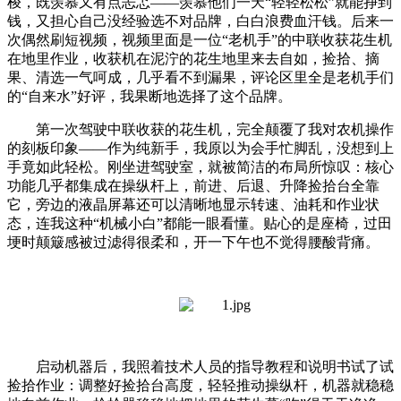
梭，既羡慕又有点忐忑——羡慕他们一天“轻轻松松”就能挣到
钱，又担心自己没经验选不对品牌，白白浪费血汗钱。后来一
次偶然刷短视频，视频里面是一位“老机手”的中联收获花生机
在地里作业，收获机在泥泞的花生地里来去自如，捡拾、摘
果、清选一气呵成，几乎看不到漏果，评论区里全是老机手们
的“自来水”好评，我果断地选择了这个品牌。
第一次驾驶中联收获的花生机，完全颠覆了我对农机操作
的刻板印象——作为纯新手，我原以为会手忙脚乱，没想到上
手竟如此轻松。刚坐进驾驶室，就被简洁的布局所惊叹：核心
功能几乎都集成在操纵杆上，前进、后退、升降捡拾台全靠
它，旁边的液晶屏幕还可以清晰地显示转速、油耗和作业状
态，连我这种“机械小白”都能一眼看懂。贴心的是座椅，过田
埂时颠簸感被过滤得很柔和，开一下午也不觉得腰酸背痛。
启动机器后，我照着技术人员的指导教程和说明书试了试
捡拾作业：调整好捡拾台高度，轻轻推动操纵杆，机器就稳稳