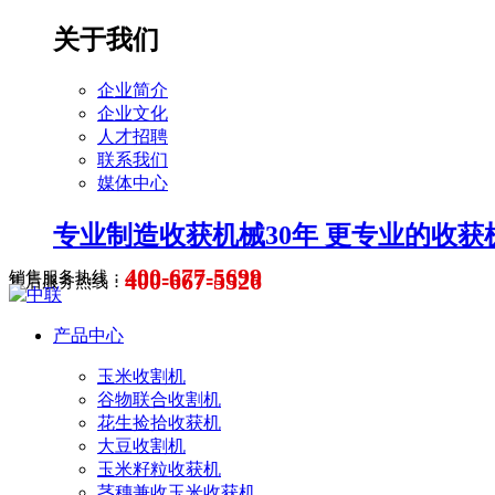
关于我们
企业简介
企业文化
人才招聘
联系我们
媒体中心
专业制造收获机械30年 更专业的收获
400-677-5699
400-667-5526
销售服务热线：
售后服务热线：
产品中心
玉米收割机
谷物联合收割机
花生捡拾收获机
大豆收割机
玉米籽粒收获机
茎穗兼收玉米收获机