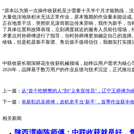
“原本以为第一次操作收获机至少需要十天半个月才能熟练，
大量低洼地块积水无法正常作业，原本预期的作业量未能达成。
正在地里干活，突然听见滚筒那边传来异响，我作为新手，当
了具体位置和故障表现，立刻调度就近的服务人员前往现场，
术要点对孙师傅进行了指导，当时孙师傅更加确定自己的选择
啥钱，但是机器靠不靠谱、售后值不值得信任，我都实打实摸
中联收获长期深耕花生收获机械领域，始终以用户需求为核心
2026年，品牌基于数万用户的作业反馈与技术沉淀，正式推
上一篇：
从“首个吃螃蟹的人”到“义务宣传员”，辽宁王师傅为
下一篇：
阜新彰武吴师傅：农机老手当‘新手’，首季作业获丰
相关新闻
陕西渭南陈师傅：中联收获就是好，