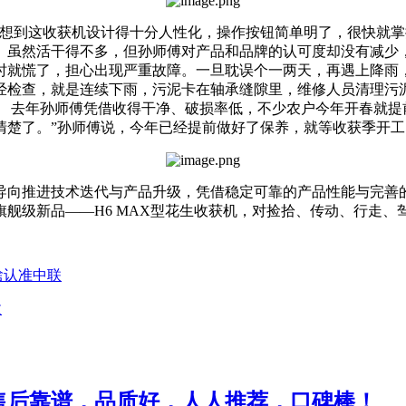
没想到这收获机设计得十分人性化，操作按钮简单明了，很快就掌
虽然活干得不多，但孙师傅对产品和品牌的认可度却没有减少，印
时就慌了，担心出现严重故障。一旦耽误个一两天，再遇上降雨
经检查，就是连续下雨，污泥卡在轴承缝隙里，维修人员清理污
。 去年孙师傅凭借收得干净、破损率低，不少农户今年开春就提
清楚了。”孙师傅说，今年已经提前做好了保养，就等收获季开工
导向推进技术迭代与产品升级，凭借稳定可靠的产品性能与完善
出旗舰级新品——H6 MAX型花生收获机，对捡拾、传动、行走
啥认准中联
收
售后靠谱，品质好，人人推荐，口碑棒！