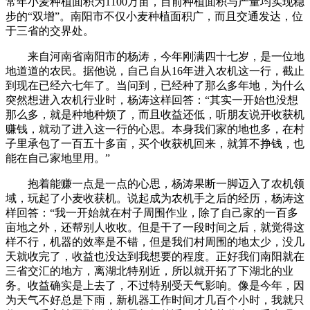
常年小麦种植面积为1100万亩，目前种植面积与产量均实现稳
步的“双增”。南阳市不仅小麦种植面积广，而且交通发达，位
于三省的交界处。
来自河南省南阳市的杨涛，今年刚满四十七岁，是一位地
地道道的农民。据他说，自己自从16年进入农机这一行，截止
到现在已经六七年了。当问到，已经种了那么多年地，为什么
突然想进入农机行业时，杨涛这样回答：“其实一开始也没想
那么多，就是种地种烦了，而且收益还低，听朋友说开收获机
赚钱，就动了进入这一行的心思。本身我们家的地也多，在村
子里承包了一百五十多亩，买个收获机回来，就算不挣钱，也
能在自己家地里用。”
抱着能赚一点是一点的心思，杨涛果断一脚迈入了农机领
域，玩起了小麦收获机。说起成为农机手之后的经历，杨涛这
样回答：“我一开始就在村子周围作业，除了自己家的一百多
亩地之外，还帮别人收收。但是干了一段时间之后，就觉得这
样不行，机器的效率是不错，但是我们村周围的地太少，没几
天就收完了，收益也没达到我想要的程度。正好我们南阳就在
三省交汇的地方，离湖北特别近，所以就开拓了下湖北的业
务。收益确实是上去了，不过特别受天气影响。像是今年，因
为天气不好总是下雨，新机器工作时间才几百个小时，我就只