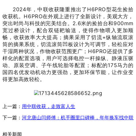
2024年，中联收获隆重推出了H6PRO型花生捡拾
收获机。H6PRO在外观上进行了全新设计，美观大方，
突出时尚与科技的完美结合。2.6米的捡拾台和900mm
宽过桥设计，配合双链耙输送，使得作物喂入更加顺
畅，收获效率大大提高；摘果采用了切流+纵轴流双滚
筒的摘果系统，切流滚筒凹板设计为可调节，轻松应对
干湿两种状况，作物收获范围更广；H6PRO还提供了多
样化的配置选项，用户可选择电控一杆操纵、静液压驱
动、原装空调、子午线轮胎等配置；标配的175马力的
国四名优发动机动力更强劲，更加环保节能，让作业变
得更加高效轻松。
上一篇：
用中联收获，走致富人生
下一篇：
河北唐山闫师傅：机手圈里口碑棒，年年换车找中联
相关新闻