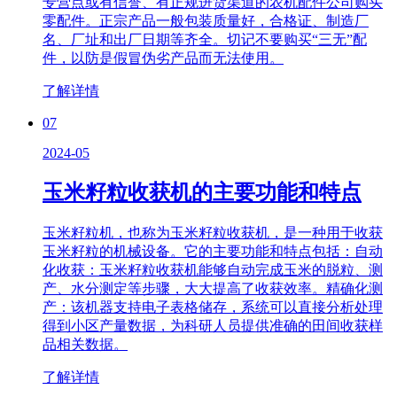
专营点或有信誉、有正规进货渠道的农机配件公司购买
零配件。正宗产品一般包装质量好，合格证、制造厂
名、厂址和出厂日期等齐全。切记不要购买“三无”配
件，以防是假冒伪劣产品而无法使用。
了解详情
07
2024-05
玉米籽粒收获机的主要功能和特点
玉米籽粒机，也称为玉米籽粒收获机，是一种用于收获
玉米籽粒的机械设备。它的主要功能和特点包括：自动
化收获：玉米籽粒收获机能够自动完成玉米的脱粒、测
产、水分测定等步骤，大大提高了收获效率。精确化测
产：该机器支持电子表格储存，系统可以直接分析处理
得到小区产量数据，为科研人员提供准确的田间收获样
品相关数据。
了解详情