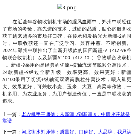
在近些年谷物收割机市场的腥风血雨中，郑州中联经住
了市场的考验，靠先进的技术，过硬的品质，贴心的服务收
获了越来越多的市场好口碑，
在传承和发扬光大新疆
的同
-2
时，
中联收获还一直在
广泛学习、兼容并蓄、不断创新。
年郑州中联推出了全新升级款的国四新疆
（
谷
2024
-9
4LZ-9B
物联合收割机）以及新疆
（
）
谷物联合收获机
AT100
4LZ-10L
。
新疆
采用的是经典的切流
横轴流滚筒脱粒分离技术
，
-9
+
款新疆
经过全新升级，效率更高、效果更好；新疆
24
-9
采用了切流
纵轴流双滚筒脱粒分离技术
，喂入量更
AT100
+
大、效果更好，可兼收小麦、玉米、大豆、高粱等作物，一
机多用。为农业服务，为用户创造价值，一直是中联收获的
追求。
上一篇：
老农机手王师傅：从新疆-2到新疆-9，中联收获就是
靠谱
下一篇：
河北衡水刘师傅：质量好、口碑好、大品牌，我只认