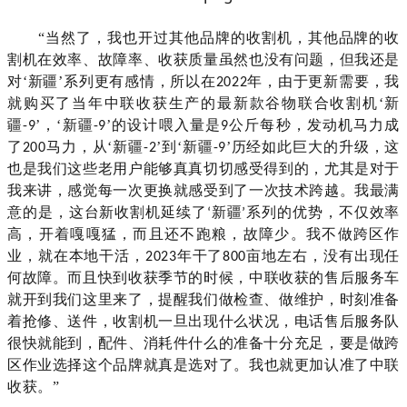
“当然了，我也开过其他品牌的收割机，其他品牌的收
割机在效率、故障率、收获质量虽然也没有问题，但我还是
对‘新疆’系列更有感情，所以在
年，由于更新需要，我
2022
就购买了当年中联收获生产的最新款谷物联合收割机‘新
疆
’，‘
新疆
’
的设计喂入量是
公斤每秒，发动机马力成
-9
-9
9
了
马力，
从‘新疆
’到‘新疆
’历经如此巨大的升级
，这
200
-2
-9
也是我们这些老用户能够
真真切切
感受得到的，
尤其是对于
我来讲，感觉每一次更换就感受到了一次技术跨越。我最满
意的是，这台新
收割机延续了
新疆
系列的优势，不仅效率
‘
’
高，开着嘎嘎猛，而且还不跑粮，故障少。
我不做跨区作
业，就在本地干活，
年干了
亩地左右，没有出现任
2023
800
何故障。
而且快到收获季节的时候，中联收获的售后服务车
就开到我们这里来了，
提醒我们做检查、做维护，时刻准备
着抢修、送件，
收割机
一旦
出现什么状况，电话售后服务队
很快就
能到
，配件、消耗件什么的准备十分充足，要是做跨
区作业选择这个品牌就真是选对了。我也就更加认准了中联
收获。
”