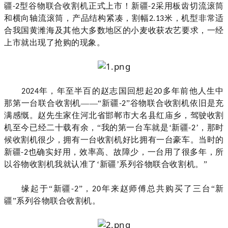
疆
型
谷物联合收割机
正式上市！
新疆
采用板齿切流滚筒
-2
-2
和横向轴流滚筒，产品结构紧凑，割幅
米，机型非常适
2.13
合我国黄潍海及其他大多数地区的小麦收获农艺要求，
一经
上市就出现了抢购的现象。
年，年至半百的赵志国回想起
多年前他人生中
2024
20
那第一台联合收割机——“新疆
”谷物联合收割机依旧是充
-2
满感慨。赵先生家住河北省邯郸市大名县红庙乡，驾驶收割
机至今已经二十载有余，“我的第一台车就是‘新疆
’，那时
-2
候收割机很少，拥有一台收割机好比拥有一台豪车。当时的
新疆
也确实好用，效率高、故障少，一台用了很多年，所
-2
以谷物收割机我就认准了‘新疆’系列谷物联合收割机。”
缘起于“新疆
”，
年来赵师傅总共购买了三台“新
-2
20
疆”系列谷物联合收割机。